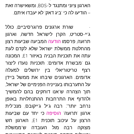
הארגון ציוני ומתנגד ל-BDS, ומשאישרה זאת 
– הודיעו לה כי 'ביג דאק' לא יעבדו איתם.
·      שורת ארגונים פרוגרסיביים, כולל 
ג'יי-סטריט, הקרן לישראל חדשה, וארגון 
תרועה, פרסמו 
הודעה
 המביעה שביעות רצון 
מהחלטת ממשלת ישראל שלא לקדם לעת 
עתה את תוכניות הבניה באיזור E1, המכונה 
גם 'מבשרת אדומים'. תוכניות נועדו ליצור 
רצף טריטוריאלי בין ירושלים למעלה 
אדומים. הארגונים שיבחו את ממשל ביידן 
על התערבותו בענייניה הפנימיים של ישראל, 
תוך הצהרה ש"אנו דוחקים בהם להמשיך 
ולהדוף את התרחבות ההתנחלויות באופן 
נרחב יותר". רבה ג'יל ג'ייקובס, מנכ"לית 
ארגון 'תרועה' 
הוסיפה
 כי יחד עם שביעות 
הרצון על עיכוב תוכנית E1, הארגון חש 
מצוקה רבה מול העובדה ש"ממשלת 