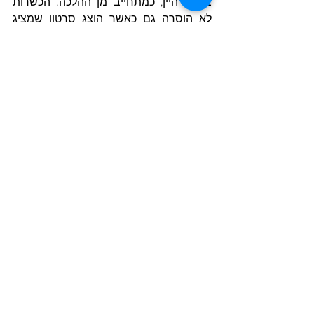
בייצור היין, כמתחייב מן ההלכה. הכשרות 
לא הוסרה גם כאשר הוצג סרטון שמציג 
בבירור עובדים שאינם דתיים המשתתפים 
בתהליך הביקבוק. 
בתשובה
, דחה ארגון 
'צוהר' את הטענות נגדו כ"לשון הרע", אך 
בפועל לא השיב לטענות על המקרים 
האמורים.
הצג הכול
פוסטים אחרונים