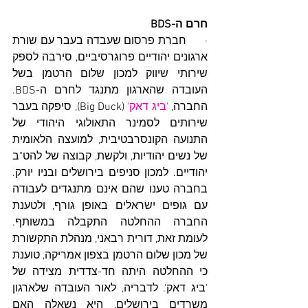
חרם ה-BDS
·      חברת פרסום שעבדה בעבר עם שורת 
ארגונים יהודיים פרוגרסיביים, סירבה לספק 
שירותי שיווק למכון שלום הרטמן בשל 
העובדה שהארגון מתנגד לחרם ה-BDS. 
החברה, 
'ביג דאק'
 (Big Duck), סיפקה בעבר 
שירותים לסמינר התאולוגי היהודי של 
התנועה הקונסרבטיבית, למועצה הלאומית 
של נשים יהודיות, ולקשת, קבוצה של להט"ב 
יהודיים. למכון סניפים בירושלים ובניו יורק. 
בחברה טענו שהם אינם מתנגדים לעבודה 
עם גופים ישראלים באופן גורף, ולטענת 
החברה ההחלטה התקבלה במשותף. 
לעומת זאת, דורית רבאני, מנהלת התקשורת 
של מכון שלום הרטמן בצפון אמריקה, טוענת 
כי ההחלטה היתה חד-צדדית מצידה של 
'ביג דאק'. לדבריה, לאור העובדה שלארגון 
משרדים בירושלים, היא נשאלה האם 