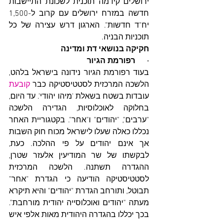
ירושלים קידמה תוכנית לשכונת התיישבות 
חדשה במזרח ירושלים עם קרוב ל-1,500 
יח"ד חדשות". הארגון דרש עצירה של כל 
תוכניות הבניה.
חקיקה בנושאי דת ומדינה
·      רפורמת הגיור
בעוד רפורמת הגיור נידונה בישראל בלהט, 
הלשכה המרכזית לסטטיסטיקה כבר 
קובעת
עובדות בשטח בשאלת 'מיהו יהודי'. עד היום, 
בחלוקה לאוכלוסיות, הגדירה הלשכה 
"ערבים", "יהודים" ו"אחר". בקטגוריית האחר 
נכללו כאלה שעלו לישראל מכוח חוק השבות 
אך אינם יהודים על פי ההלכה. כעת, 
לבקשתו של שר המודיעין אלעזר שטרן, 
ההגדרה תשתנה. הלשכה המרכזית 
לסטטיסטיקה הודיעה כי הגדרת "אחר" 
תבוטל, ותורחב הגדרת "יהודים" והיא תיקרא 
מעתה "יהודים ואוכלוסייה יהודית מורחבת". 
בכך יכללו בהגדרה היהודית מאות אלפי איש 