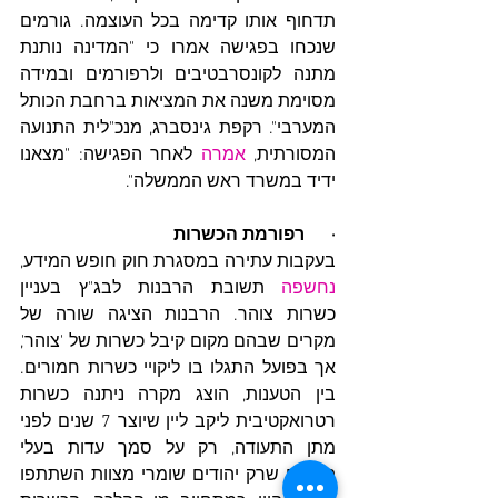
תדחוף אותו קדימה בכל העוצמה. גורמים 
שנכחו בפגישה אמרו כי "המדינה נותנת 
מתנה לקונסרבטיבים ולרפורמים ובמידה 
מסוימת משנה את המציאות ברחבת הכותל 
המערבי". רקפת גינסברג, מנכ"לית התנועה 
המסורתית, 
אמרה
 לאחר הפגישה: "מצאנו 
ידיד במשרד ראש הממשלה".
·      רפורמת הכשרות
בעקבות עתירה במסגרת חוק חופש המידע, 
נחשפה
 תשובת הרבנות לבג"ץ בעניין 
כשרות צוהר. הרבנות הציגה שורה של 
מקרים שבהם מקום קיבל כשרות של 'צוהר', 
אך בפועל התגלו בו ליקויי כשרות חמורים. 
בין הטענות, הוצג מקרה ניתנה כשרות 
רטרואקטיבית ליקב ליין שיוצר 7 שנים לפני 
מתן התעודה, רק על סמך עדות בעלי 
המקום שרק יהודים שומרי מצוות השתתפו 