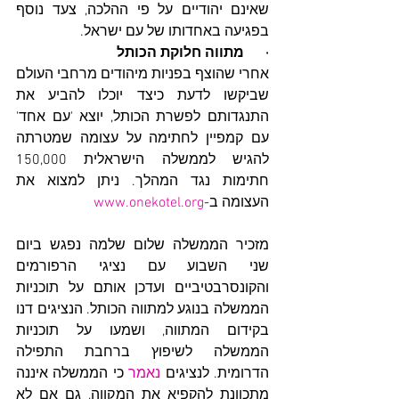
שאינם יהודיים על פי ההלכה, צעד נוסף 
בפגיעה באחדותו של עם ישראל.
·      מתווה חלוקת הכותל
אחרי שהוצף בפניות מיהודים מרחבי העולם 
שביקשו לדעת כיצד יוכלו להביע את 
התנגדותם לפשרת הכותל, יוצא 'עם אחד' 
עם קמפיין לחתימה על עצומה שמטרתה 
להגיש לממשלה הישראלית 150,000 
חתימות נגד המהלך. ניתן למצוא את 
העצומה ב-
www.onekotel.org
מזכיר הממשלה שלום שלמה נפגש ביום 
שני השבוע עם נציגי הרפורמים 
והקונסרבטיביים ועדכן אותם על תוכניות 
הממשלה בנוגע למתווה הכותל. הנציגים דנו 
בקידום המתווה, ושמעו על תוכניות 
הממשלה לשיפוץ ברחבת התפילה 
הדרומית. לנציגים 
נאמר
 כי הממשלה איננה 
מתכוונת להקפיא את המקווה, גם אם לא 