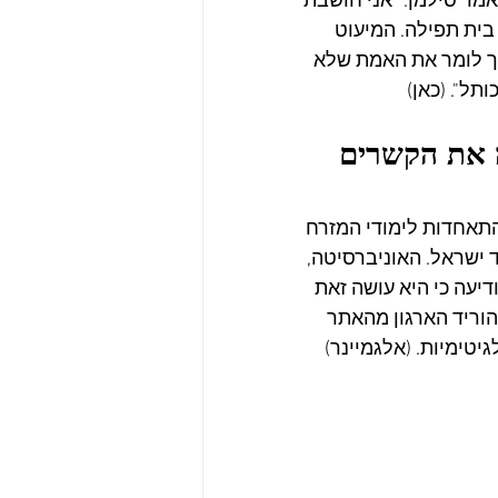
אמר סילמן. "אני חושבת 
בית תפילה. המיעוט 
יך לומר את האמת שלא 
תל". (כאן)
' חתכה את הקשרים 
ע כי היא מסיימת את קשריה עם MESA, התאחדות לימודי המזרח 
ת לאחר שבשבוע שעבר הצביע הארגון בעד אימוץ חרם ה-BDS נגד ישראל. האוניברסיטה, 
עה כי היא עושה זאת 
בעקבות כך, הוריד הארגון מהאתר 
טימיות. (אלגמיינר)