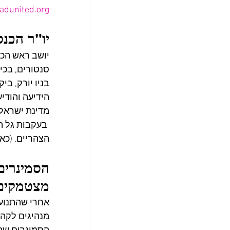
adunited.org
יו"ר הכנ
יושב ראש הכנ
סנטורים, בכיר
בניו יורק, בי
הידיעה והודיע
מדינת ישראל 
 בעקבות גל ה
הצהריים. (כאן 11
הסמינרים
מצטמקים
אחרי שהתנועה
מנהיגים לקהי