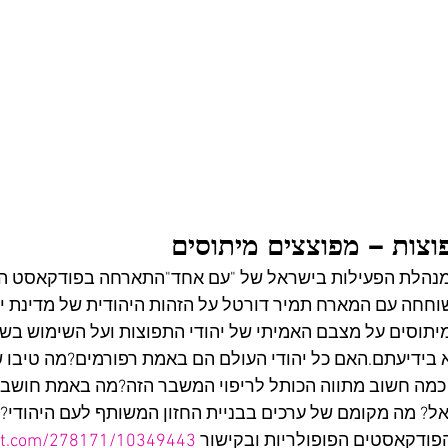
פוצות – מפוצצים מיתוסים
מנהלת הפעילות בישראל של "עם אחד"התארחה בפודקאסט הפי
חחה עם המארח תמיר דורטל על הזהות היהודית של מדינת יש
תוסים על מצבם האמיתי של יהודי התפוצות ועל השימוש בשמ
 בידיעתם.האם כל יהודי העולם הם באמת רפורמים?מה טיבו 
מה חשוב מתווה הכותל לריפוי המשבר הזה?מה באמת חושבים 
? מה מקומם של ערכים בבניית החזון המשותף לעם היהודי? 
ודקאסטים הפופולריות ובקישור 
ut.com/278171/10349443