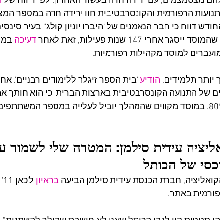
ם מצטמצמים, עם ירידה חדה בעשור האחרון. לפי דיווח של 
ה
נועות הרפורמית והקונסרבטיבית חוו ירידה חדה במספר המצ
ודש דווח כי חבר הנאמנים של 'היברו יוניון קולג'' בעיר סינסינ
גר אחרי 147 שנות פעילות, זאת לאחר 
דעיכה
 במס
עברים למוסד מקהילות רפורמיות.
 יותר תלמידים, 
הודיע
 'בית הספר זיגלר ללימודים רבניים', אח
 של התנועה הקונסרבטיבית בארצות הברית, כי הוא חותך את
אליציה עידית סילמן: המטרה שלי לשמור על
כסי של הכותל
ואליציה, חברת הכנסת עידית סילמן הביעה 
בראיון
 ל
ורמית באתר.