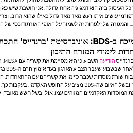
שהו סטטוס קוו לגבי הכותל שאני לא חושבת שהולך להשתנות", 
ל העיסוק בזה הוא דמגוגיה אחת גדולה. אני חושבת שיש כאן 
פורמי עושים איתו רעש מאד מאד גדול כאילו שהוא הרוב, וצר
.. והמטרה שלי לפחות זה לשמור על האופי האורתודוכסי של הכו
בשל התמיכה ב-BDS: אוניברסיטת 'ברנדייס
ות לימודי המזרח התיכון
רנדייס 
הודיעה
 השבו
התיכון. זא
ת שורת מוסדות שכבר סיימו את קשריהם עם ההתאחדות, הודי
"מתוך עיקרון" ובשל האיום שה-BDS מציב על החופש האקדמי. 
 המוסדות האקדמיים המזוהים עמו, אולי בשל חשש מאובדן לגי