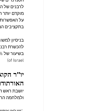
הסמינרים שלה
לרבנים של הת
מוקדם יותר הח
על האפשרות שהמוסד ייס
בתקציבים המו
בניסיון למשוך
להכשרת רבנים
of Israel)
יו"ר הקו
האורתודו
יושבת ראש הק
ולמלחמה הרפ