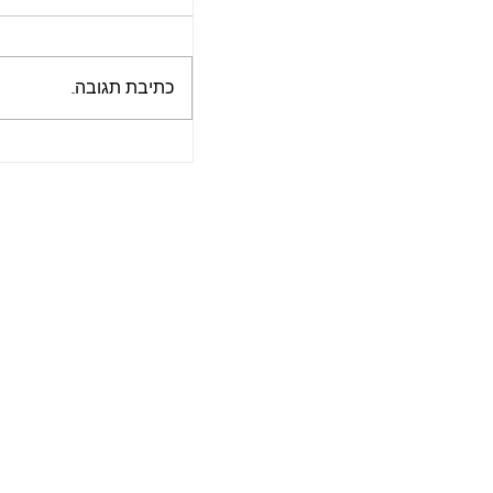
כתיבת תגובה...
התקציר השבועי של "
לשבוע של 8.5.2022