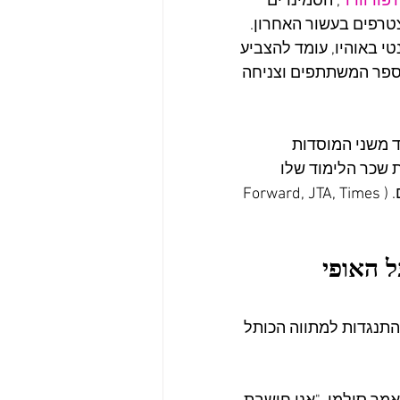
'פורוורד'
, הסמינרים 
טרפים בעשור האחרון. 
טי באוהיו, עומד להצביע 
פר המשתתפים וצניחה 
ד משני המוסדות 
 שכר הלימוד שלו 
בשיעור של 80%. במוסד מקווים שהמהלך יוביל לעלייה במספר המשתתפים. (Forward, JTA, Times 
 האופי 
'כאן 11' התנגדות למתווה הכותל 