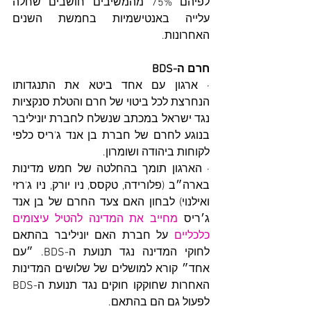
לפיהם 75% מהמשיבים חושבים שחלה 
עלייה באנטישמיות בחמשת השנים 
האחרונות.
חרם ה-BDS
· ארגון עם אחד ביטא את התנגדותו 
הנחרצת לכל ביטוי של חרם והטלת סנקציות 
נגד ישראל במכתב שנשלח לחברת יוניליבר 
בנוגע לחרם של חברת בן אנד ג'ריס כלפי 
לקוחות ביהודה ושומרון.
· הארגון תומך בהחלטה של חמש מדינות 
בארה״ב (פלורידה, טקסס, ניו יורק, ניו ג'רזי 
ואילנוי) לבחון האם צעד החרם של בן אנד 
ג׳ריס 
מחייב את המדינה להטיל עיצומים 
כלכליים
 על חברת האם יוניליבר בהתאם 
לחוקי המדינה נגד תנועת ה-BDS. ״עם 
אחד״ קורא למושלים של שלושים המדינות 
האחרות שחוקקו חוקים נגד תנועת ה-BDS  
לפעול גם הם בהתאם.