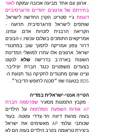
· ארגון עם אחד מביעה אכזבה עמוקה 
לאור 
בחירתם של ארגונים יהודיים פרוגרסיביים 
דוגמת
 ג'יי סטריט, הקרן החדשה לישראל, 
שותפים לישראל פרוגרסיבית, תרועה - 
הקריאה הרבנית לזכויות אדם, עמינו, 
אמריקאים התומכים בשלום עכשיו, ו-הבונים 
דרור צפון אמריקה לתמוך שוב במתנגדי 
ישראל. ארגונים אלו עתרו למושלי המדינות 
השונות בארה"ב בדרישה 
שלא
 לנקוט 
בצעדים משפטיים כנגד חברת יוניליבר, 
וציינו שהם מתנגדים לחקיקה נגד תנועת ה-
BDS בטענה שזו ״סכנה לחופש הדיבור״.
הטייה אנטי-ישראלית במדיה
· מקבץ התמונות מסעיר 
שפרסמה חברת 
AP אודות השפעת המלחמה
 על הילדים 
בעזה מהוות דיווח חד-צדדי ומוטה. בעוד 
שכותבי וצלמי AP מאשימים את ישראל 
ביצירת טראומה בקרב הילדים בעזה הם לא 